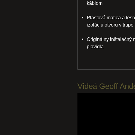
káblom
Plastová matica a tes
izoláciu otvoru v trupe
Originálny inštalačný
plavidla
Videá Geoff And