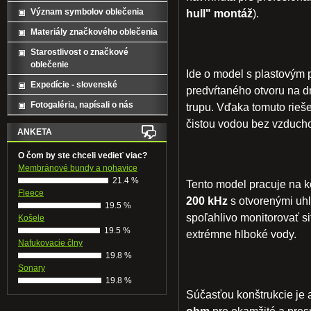
hull" montáž
).
Význam symbolov oblečenia
Materiály značkového oblečenia
Starostlivost o značkové
oblečenie
Ide o model s plastovým
Expedície - slovenské
predvŕtaného otvoru na d
Fotogaléria, napísali o nás
trupu. Vďaka tomuto rieš
čistou vodou bez vzducho
ANKETA
O čom by ste chceli vedieť viac?
Membránové bundy a nohavice
21.4 %
Tento model pracuje na 
Fleece
200 kHz
s otvorenými uh
19.5 %
spoľahlivo monitorovať si
Košele
19.5 %
extrémne hlboké vody.
Nafukovacie člny
19.8 %
Sonary
19.8 %
Súčasťou konštrukcie je 
ohm
pre okamžité a presn