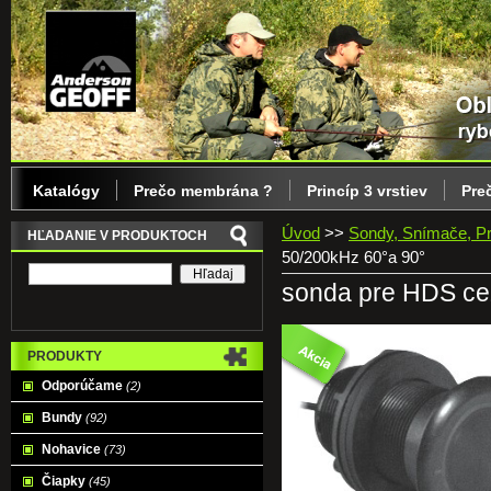
Katalógy
Prečo membrána ?
Princíp 3 vrstiev
Pre
Úvod
>>
Sondy, Snímače, Pr
HĽADANIE V PRODUKTOCH
50/200kHz 60°a 90°
sonda pre HDS ce
PRODUKTY
Odporúčame
(2)
Bundy
(92)
Nohavice
(73)
Čiapky
(45)