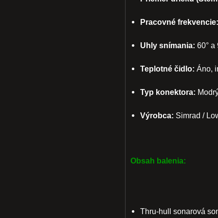
Pracovné frekvencie
Uhly snímania:
60° a 
Teplotné čidlo:
Áno, i
Typ konektora:
Modrý 
Výrobca:
Simrad / Lo
Obsah balenia:
Thru-hull sonarová so