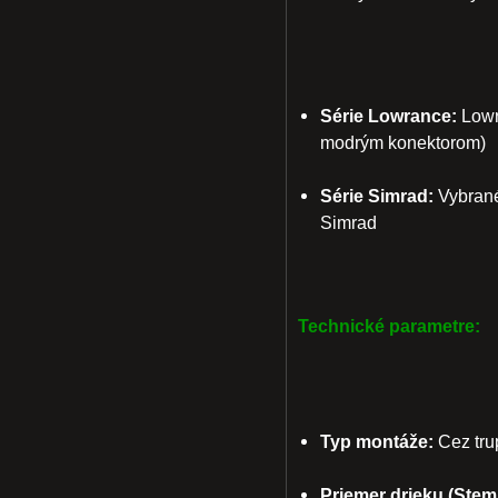
Série Lowrance:
Lowr
modrým konektorom)
Série Simrad:
Vybrané
Simrad
Technické parametre:
Typ montáže:
Cez trup
Priemer drieku (Stem