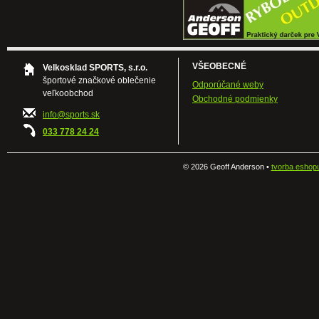
VŠEOBECNÉ
Velkosklad SPORTS, s.r.o.
športové značkové oblečenie
Odporúčané weby
veľkoobchod
Obchodné podmienky
info@sports.sk
033 778 24 24
©
2026 Geoff Anderson •
tvorba eshop