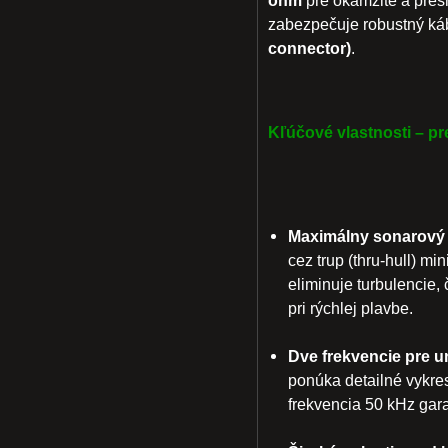
zabezpečuje robustný ká
connector)
.
Kľúčové vlastnosti – pr
Maximálny sonarový v
cez trup (thru-hull) m
eliminuje turbulencie,
pri rýchlej plavbe.
Dve frekvencie pre un
ponúka detailné vykresl
frekvencia 50 kHz gara