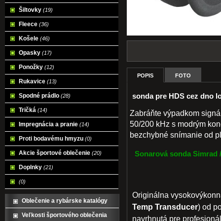
Šiltovky
(19)
Fleece
(36)
Košele
(46)
Opasky
(17)
Ponožky
(12)
POPIS
FOTO
Rukavice
(13)
sonda pre HDS cez dno lo
Spodné prádlo
(28)
Tričká
(14)
Zabráňte výpadkom signálu
50/200 kHz s modrým kone
Impregnácia a pranie
(14)
bezchybné snímanie od pl
Proti bodavému hmyzu
(0)
Akcie športové oblečenie
Sonarová sonda Simrad /
(20)
Doplnky
(21)
(0)
Originálna vysokovýkonná
Oblečenie a rybárske katalógy
Temp Transducer
) od p
Veľkosti športového oblečenia
navrhnutá pre profesionál