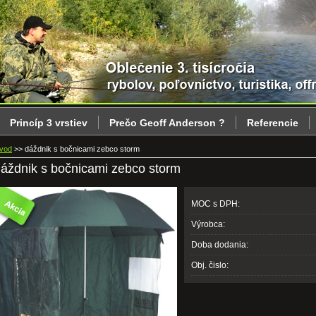
Princíp 3 vrstiev
Prečo Geoff Anderson ?
Referencie
vod
>>
dáždnik s bočnicami zebco storm
áždnik s bočnicami zebco storm
MOC s DPH:
Výrobca:
Doba dodania:
Obj. čislo: