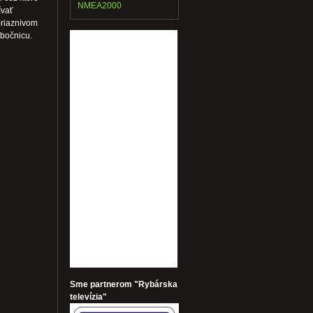
NMEA2000
ívať
priaznivom
 bočnicu.
Sme partnerom "Rybárska
televízia"