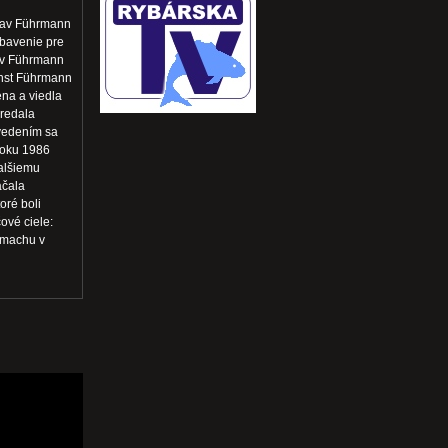
stav Führmann
ybavenie pre
tav Führmann
rnst Führmann
ena a viedla
predala
vedením sa
roku 1986
ďalšiemu
ačala
oré boli
ové ciele:
ozmachu v