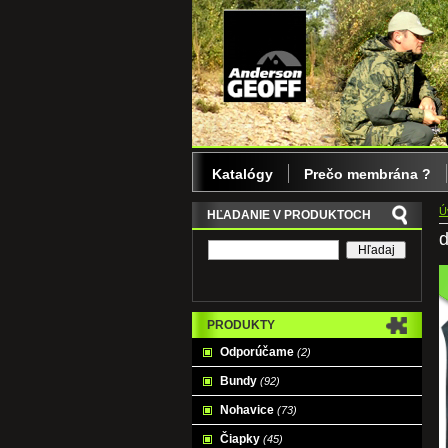
Katalógy
Prečo membrána ?
Ú
HĽADANIE V PRODUKTOCH
d
PRODUKTY
Odporúčame
(2)
Bundy
(92)
Nohavice
(73)
Čiapky
(45)