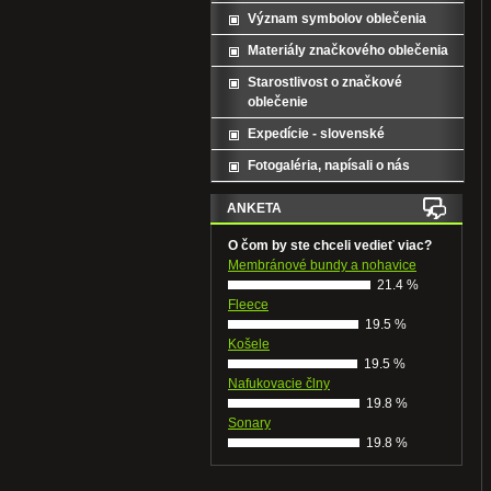
Význam symbolov oblečenia
Materiály značkového oblečenia
Starostlivost o značkové
oblečenie
Expedície - slovenské
Fotogaléria, napísali o nás
ANKETA
O čom by ste chceli vedieť viac?
Membránové bundy a nohavice
21.4 %
Fleece
19.5 %
Košele
19.5 %
Nafukovacie člny
19.8 %
Sonary
19.8 %