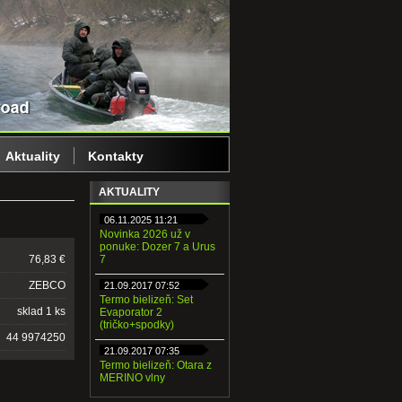
Aktuality
Kontakty
AKTUALITY
06.11.2025 11:21
Novinka 2026 už v
ponuke: Dozer 7 a Urus
76,83 €
7
ZEBCO
21.09.2017 07:52
Termo bielizeň: Set
sklad 1 ks
Evaporator 2
(tričko+spodky)
44 9974250
21.09.2017 07:35
Termo bielizeň: Otara z
MERINO vlny