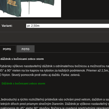
Variant:
POPIS
FOTO
dáždnik s bočnicami zebco storm
Rybársky výškovo nasstaviteľný dáždnik s odnímateľnou bočnicou a možnosťou na
45° a 90° nielen na lov kaprov na rybolov za každých podmienok. Priemer až 2,5m,
D Nylon. Skvelý pomocník proti vetru aj dažďu. Farba: zelená.
Dáždnik s bočnicami zebco storm
Jednoduchý a rýchlo rozložiteľný prístrešok vás ochráni pred vetrom, dažďom a s
letných dňoch pred priamym slnečným žiarením. Dáždnik je výškovo nastaviteľný
naklonenia do 45° alebo 90° stupňov. Bočnica je osadená priehľadnými okienkami