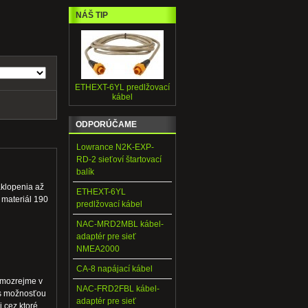
NÁŠ TIP
ETHEXT-6YL predlžovací
kábel
ODPORÚČAME
Lowrance N2K-EXP-
RD-2 sieťoví štartovací
balík
klopenia až
ETHEXT-6YL
 materiál 190
predlžovací kábel
NAC-MRD2MBL kábel-
adaptér pre sieť
NMEA2000
CA-8 napájací kábel
amozrejme v
NAC-FRD2FBL kábel-
 s možnosťou
adaptér pre sieť
 cez ktoré