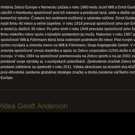
História Zebco Europe v Nemecku začala v roku 1860 kedy Jozef Witt a Ernst Gu
založili v Hamburku spoločnosť pod ich menami a predávali laná, siete a ďalšie v
komerčný rybolov. Čoskoro bol sortiment rozšírený o rybárske náčinie. Ernst Gus
riadil firmu 40 rokov a veľmi úspešne. V roku 1918 prevzal spoločnosť jeho syn E
a viedol ju ďalších 30 rokov. Po jeho smrti v roku 1949 prevzala spoločnosť jeho ž
firmu niekoľko rokov spolu s bývalým asistentom jej muža. Nakoniec v roku 1967 
spoločnosť Witt & Führmann ktorá bola rodinným podnikom 90 rokov. Pod novým 
rýchlo rozvíjala a zmenila meno na Witt & Führmann, Snap Angelgeräte GmbH. V 
zmenila spoločnosť znova vlastníka a spolu so Zebco corporation (USA) došlo k 
rozvoju. V roku 1994 sa spoločnosť premenovala na Zebco sports a na jar 2002 z
predávať svoje výrobky aj v európskych pobočkách. Zjednotenie značiek Zebco kt
predané oddelene sa zjednotili v roku 2011. Vďaka akvizíciam sa dosiahli dva kľúč
prvý-dlhodobé zaistenie globálnej stratégie značky a druhý-zaistenie väčšieho r
Európe.
Videá Geoff Anderson