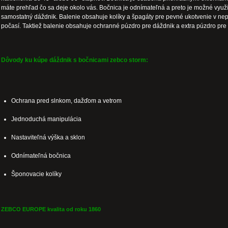
máte prehľad čo sa deje okolo vás. Bočnica je odnímateľná a preto je možné využ
samostatný dáždnik. Balenie obsahuje kolíky a špagáty pre pevné ukotvenie v ne
počasí. Taktiež balenie obsahuje ochranné púzdro pre dáždnik a extra púzdro pre
Dôvody ku kúpe dáždnik s bočnicami zebco storm:
Ochrana pred slnkom, dažďom a vetrom
Jednoduchá manipulácia
Nastaviteľná výška a sklon
Odnímateľná bočnica
Šponovacie kolíky
ZEBCO EUROPE kvalita od roku 1860