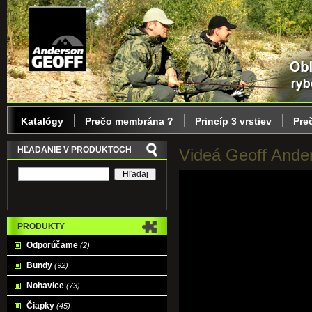
Katalógy
Prečo membrána ?
Princíp 3 vrstiev
Pre
HĽADANIE V PRODUKTOCH
Videá Geoff Ande
PRODUKTY
Odporúčame
(2)
Bundy
(92)
Nohavice
(73)
Čiapky
(45)