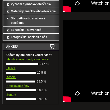
Význam symbolov oblečenia
Materiály značkového oblečenia
Starostlivost o značkové
oblečenie
Expedície - slovenské
Fotogaléria, napísali o nás
ANKETA
O čom by ste chceli vedieť viac?
Membránové bundy a nohavice
21.4 %
Fleece
19.5 %
Košele
19.5 %
Nafukovacie člny
19.8 %
Sonary
19.8 %