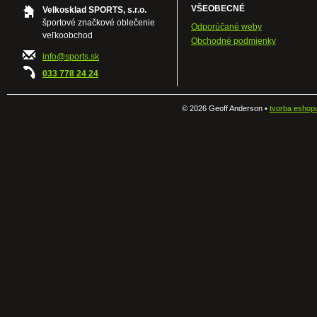
VŠEOBECNÉ
Velkosklad SPORTS, s.r.o.
športové značkové oblečenie
Odporúčané weby
veľkoobchod
Obchodné podmienky
info@sports.sk
033 778 24 24
©
2026 Geoff Anderson •
tvorba eshop