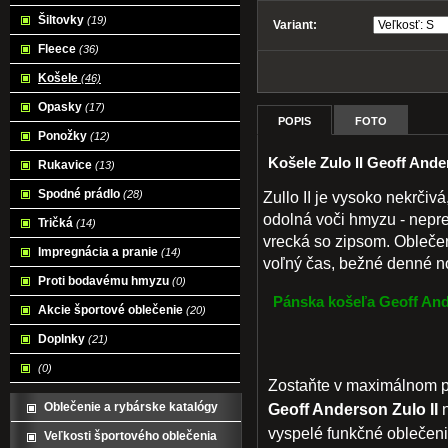
Šiltovky
(19)
Variant:
Fleece
(36)
Košele
(46)
Opasky
(17)
POPIS
FOTO
Ponožky
(12)
Košele Zulo II Geoff Ande
Rukavice
(13)
Spodné prádlo
(28)
Zullo II je vysoko nekrči
odolná voči hmyzu - nepre
Tričká
(14)
vrecká so zipsom. Oblečen
Impregnácia a pranie
(14)
voľný čas, bežné denné n
Proti bodavému hmyzu
(0)
Pánska košeľa Geoff And
Akcie športové oblečenie
(20)
Doplnky
(21)
(0)
Zostaňte v maximálnom po
Oblečenie a rybárske katalógy
Geoff Anderson Zulo II
n
vyspelé funkčné oblečeni
Veľkosti športového oblečenia