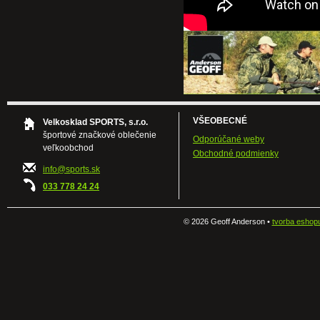
VŠEOBECNÉ
Velkosklad SPORTS, s.r.o.
športové značkové oblečenie
Odporúčané weby
veľkoobchod
Obchodné podmienky
info@sports.sk
033 778 24 24
©
2026 Geoff Anderson •
tvorba eshop