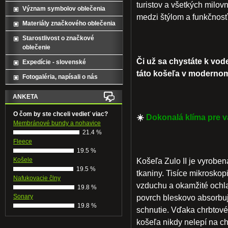
turistov a všetkých milov
Význam symbolov oblečenia
medzi štýlom a funkčnosť
Materiály značkového oblečenia
Starostlivost o značkové
oblečenie
Či už sa chystáte k vod
Expedície - slovenské
táto košeľa v modernom 
Fotogaléria, napísali o nás
ANKETA
O čom by ste chceli vedieť viac?
☀️
Dokonalá klíma pre 
Membránové bundy a nohavice
21.4 %
Fleece
19.5 %
Košele
Košeľa Zulo II je vyroben
19.5 %
tkaniny. Tisíce mikrosko
Nafukovacie člny
vzduchu a okamžité ochla
19.8 %
Sonary
povrch bleskovo absorbuj
19.8 %
schnutie
. Vďaka chrbtové
košeľa nikdy nelepí na ch