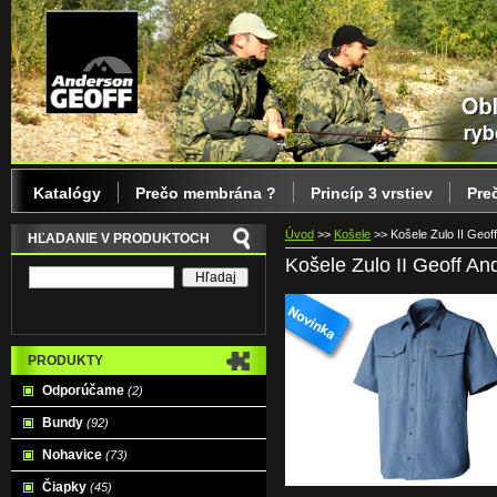
Katalógy
Prečo membrána ?
Princíp 3 vrstiev
Pre
Úvod
>>
Košele
>>
Košele Zulo II Geof
HĽADANIE V PRODUKTOCH
Košele Zulo II Geoff An
PRODUKTY
Odporúčame
(2)
Bundy
(92)
Nohavice
(73)
Čiapky
(45)