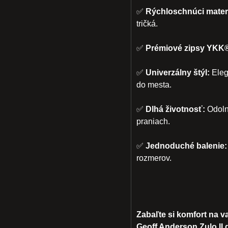
✅
Rýchloschnúci materi
tričká.
✅
Prémiové zipsy YKK
✅
Univerzálny štýl:
Elega
do mesta.
✅
Dlhá životnosť:
Odolný
praniach.
✅
Jednoduché balenie:
rozmerov.
Zabaľte si komfort na v
Geoff Anderson Zulo II d