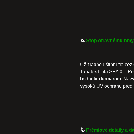
🦟
Stop otravnému hmy
Už žiadne uštipnutia cez
Tanatex Eula SPA 01 (Pe
bodnutím komárom. Navyše
vysokú UV ochranu
pred 
🦾
Prémiové detaily a 