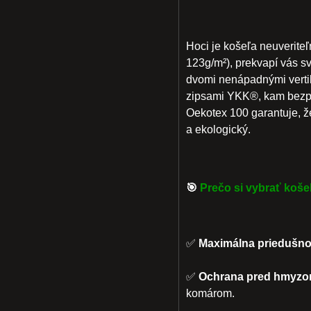
Hoci je košeľa neuverite
123g/m²), prekvapí vás s
dvomi nenápadnými vertik
zipsami YKK®
, kam bezp
Oekotex 100
garantuje, 
a ekologický.
🎯
Prečo si vybrať koše
✅
Maximálna priedušno
✅
Ochrana pred hmyzo
komárom.