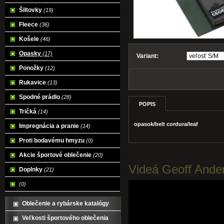
Šiltovky
(19)
Fleece
(36)
Košele
(46)
Opasky
(17)
Variant:
Ponožky
(12)
Rukavice
(13)
Spodné prádlo
(28)
POPIS
Tričká
(14)
opasok/belt cordura/leaf
Impregnácia a pranie
(14)
Proti bodavému hmyzu
(0)
Akcie športové oblečenie
(20)
Videá Geoff Ande
Doplnky
(21)
(0)
Oblečenie a rybárske katalógy
Veľkosti športového oblečenia