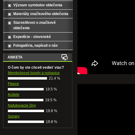
Význam symbolov oblečenia
Materiály značkového oblečenia
Starostlivost o značkové
oblečenie
Expedície - slovenské
Fotogaléria, napísali o nás
ANKETA
O čom by ste chceli vedieť viac?
Membránové bundy a nohavice
21.4 %
Fleece
19.5 %
Košele
19.5 %
Nafukovacie člny
19.8 %
Sonary
19.8 %