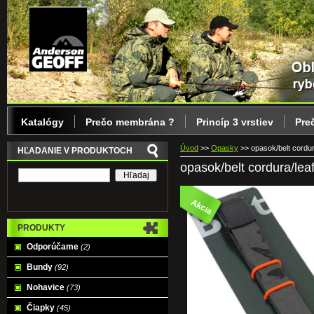
Katalógy
Prečo membrána ?
Princíp 3 vrstiev
Pre
Úvod
>>
Opasky
>>
opasok/belt cordur
HĽADANIE V PRODUKTOCH
opasok/belt cordura/lea
PRODUKTY
Odporúčame
(2)
Bundy
(92)
Nohavice
(73)
Čiapky
(45)