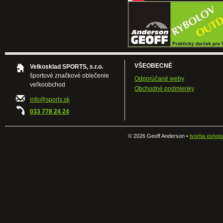
VŠEOBECNÉ
Velkosklad SPORTS, s.r.o.
športové značkové oblečenie
Odporúčané weby
veľkoobchod
Obchodné podmienky
info@sports.sk
033 778 24 24
©
2026 Geoff Anderson •
tvorba eshop