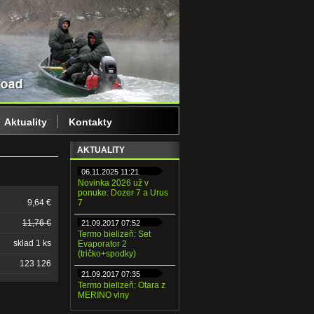
Aktuality
Kontakty
AKTUALITY
06.11.2025 11:21
Novinka 2026 už v
ponuke: Dozer 7 a Urus
9,64 €
7
11,76 €
21.09.2017 07:52
Termo bielizeň: Set
sklad 1 ks
Evaporator 2
(tričko+spodky)
123 126
21.09.2017 07:35
Termo bielizeň: Otara z
MERINO vlny