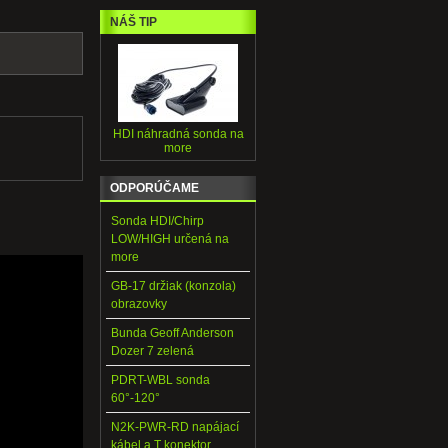
NÁŠ TIP
HDI náhradná sonda na
more
ODPORÚČAME
Sonda HDI/Chirp
LOW/HIGH určená na
more
GB-17 držiak (konzola)
obrazovky
Bunda Geoff Anderson
Dozer 7 zelená
PDRT-WBL sonda
60°-120°
N2K-PWR-RD napájací
kábel a T konektor