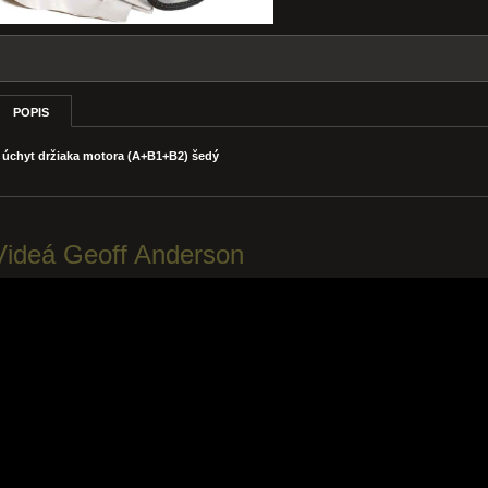
POPIS
úchyt držiaka motora (A+B1+B2) šedý
Videá Geoff Anderson