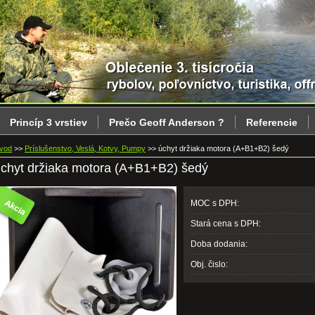
Princíp 3 vrstiev
Prečo Geoff Anderson ?
Referencie
vod
>>
Príslušenstvo, Veslá, Kotvy, Pumpy
>>
úchyt držiaka motora (A+B1+B2) šedý
chyt držiaka motora (A+B1+B2) šedý
MOC s DPH:
Stará cena s DPH:
Doba dodania:
Obj. čislo: