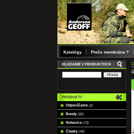
Katalógy
Prečo membrána ?
Ú
HĽADANIE V PRODUKTOCH
ú
PRODUKTY
Odporúčame
(2)
Bundy
(92)
Nohavice
(73)
Čiapky
(45)