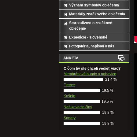
Význam symbolov oblečenia
Materiály značkového oblečenia
Starostlivost o značkové
oblečenie
Expedície - slovenské
Fotogaléria, napísali o nás
ANKETA
O čom by ste chceli vedieť viac?
Membránové bundy a nohavice
21.4 %
Fleece
19.5 %
Košele
19.5 %
Nafukovacie člny
19.8 %
Sonary
19.8 %