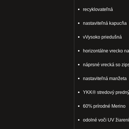
recyklovateľná
nastaviteľná kapucňa
vVysoko priedušná
horizontálne vrecko na
náprsné vrecká so zi
nastaviteľná manžeta
YKK® stredový predný
60% prírodné Merino
odolné voči UV žiaren