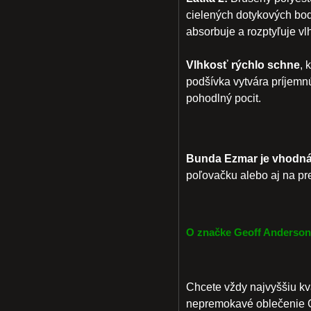
cielených dotykových bod
absorbuje a rozptyľuje vl
Vlhkosť rýchlo schne
, 
podšívka vytvára príjemn
pohodlný pocit.
Bunda Ezmar je vhodná
poľovačku alebo aj na p
O značke Geoff Anderson
Chcete vždy najvyššiu kv
nepremokavé oblečenie G