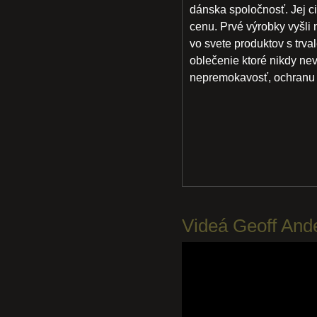
dánska spoločnosť. Jej cie
cenu. Prvé výrobky vyšli n
vo svete produktov s trv
oblečenie ktoré nikdy n
nepremokavosť, ochranu z
Videá Geoff And