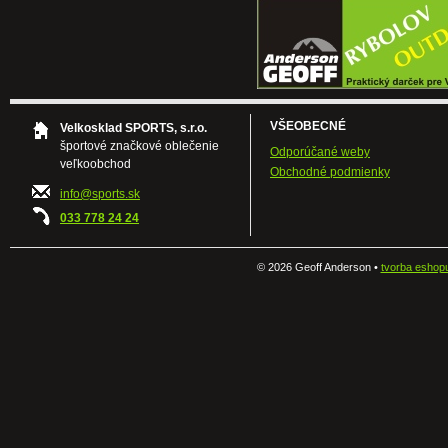
VŠEOBECNÉ
Velkosklad SPORTS, s.r.o.
športové značkové oblečenie
Odporúčané weby
veľkoobchod
Obchodné podmienky
info@sports.sk
033 778 24 24
©
2026 Geoff Anderson •
tvorba eshop