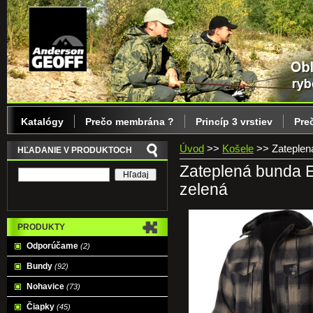
Katalógy
Prečo membrána ?
Princíp 3 vrstiev
Pre
Úvod
>>
Košele
>>
Zateplen
HĽADANIE V PRODUKTOCH
Zateplená bunda 
zelená
PRODUKTY
Odporúčame
(2)
Bundy
(92)
Nohavice
(73)
Čiapky
(45)