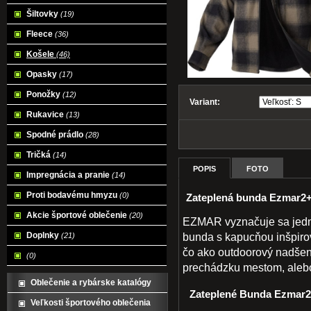
Šiltovky
(19)
Fleece
(36)
Košele
(46)
Opasky
(17)
Ponožky
(12)
Variant:
Rukavice
(13)
Spodné prádlo
(28)
Tričká
(14)
POPIS
FOTO
Impregnácia a pranie
(14)
Proti bodavému hmyzu
(0)
Zateplená bunda Ezmar2+ 
Akcie športové oblečenie
(20)
EZMAR vyznačuje sa jedn
Doplnky
bunda s kapucňou inšpirov
(21)
čo ako outdoorový nadšen
(0)
prechádzku mestom, alebo
Oblečenie a rybárske katalógy
Zateplené Bunda Ezmar2+
Veľkosti športového oblečenia