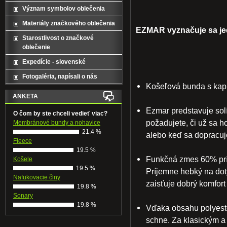
Význam symbolov oblečenia
Materiály značkového oblečenia
EZMAR vyznačuje sa je
Starostlivost o značkové
oblečenie
Expedície - slovenské
Fotogaléria, napísali o nás
Košeľová bunda s kap
ANKETA
Ezmar predstavuje sol
O čom by ste chceli vedieť viac?
požadujete, či už sa 
Membránové bundy a nohavice
21.4 %
alebo keď sa dopracuje
Fleece
19.5 %
Funkčná zmes 60% prír
Košele
19.5 %
Príjemne hebký na dot
Nafukovacie člny
zaisťuje dobrý komfort
19.8 %
Sonary
19.8 %
Vďaka obsahu polyester
schne. Za klasickým a