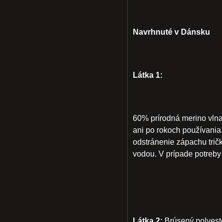
Navrhnuté v Dánsku
Látka 1:
60% prírodná merino vlna
ani po rokoch používania.
odstránenie zápachu tričk
vodou. V prípade potreby
Látka 2:
Brúsený polyeste