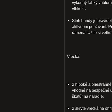
výkonný ľahký vnútorn
vlhkosť.
Strih bundy je pravidel
aktívnom používaní. Pr
ramena. Užite si veľk
Vrecká:
2 hlboké a priestrann
vhodné na bezpečné ulo
škatúľ na náradie.
2 skryté vrecká na ohr