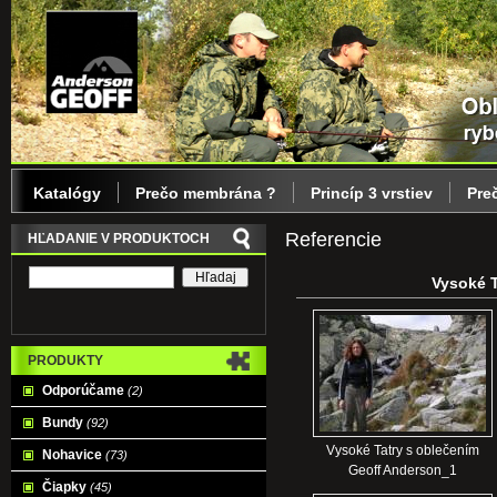
Katalógy
Prečo membrána ?
Princíp 3 vrstiev
Pre
Referencie
HĽADANIE V PRODUKTOCH
Vysoké T
PRODUKTY
Odporúčame
(2)
Bundy
(92)
Vysoké Tatry s oblečením
Nohavice
(73)
Geoff Anderson_1
Čiapky
(45)