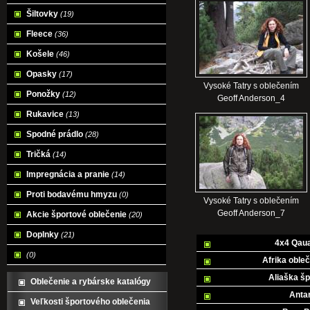
Šiltovky
(19)
Fleece
(36)
Košele
(46)
Opasky
(17)
Vysoké Tatry s oblečením
Ponožky
(12)
Geoff Anderson_4
Rukavice
(13)
Spodné prádlo
(28)
Tričká
(14)
Impregnácia a pranie
(14)
Proti bodavému hmyzu
(0)
Vysoké Tatry s oblečením
Geoff Anderson_7
Akcie športové oblečenie
(20)
Doplnky
(21)
4x4 Qaua
(0)
Afrika oble
Aliaška šp
Oblečenie a rybárske katalógy
Antar
Veľkosti športového oblečenia