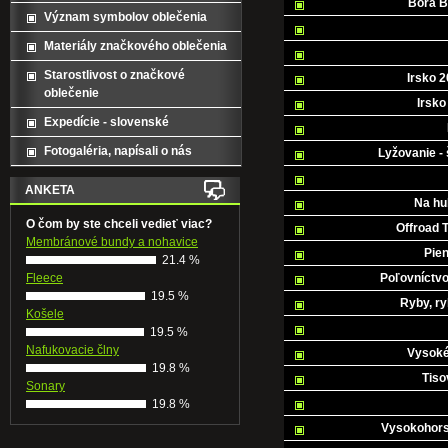
Bora B
Význam symbolov oblečenia
Materiály značkového oblečenia
Starostlivost o značkové
Irsko 2
oblečenie
Irsko
Expedície - slovenské
Fotogaléria, napísali o nás
Lyžovanie -
ANKETA
Na hu
O čom by ste chceli vedieť viac?
Offroad 
Membránové bundy a nohavice
Pien
21.4 %
Fleece
Poľovníctvo
19.5 %
Ryby, ry
Košele
19.5 %
Nafukovacie člny
Vysoké
19.8 %
Tiso
Sonary
19.8 %
Vysokohorsk