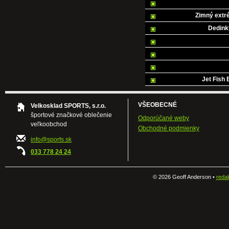
Zimný extr
Dedink
Jet Fish 
VŠEOBECNÉ
Velkosklad SPORTS, s.r.o.
športové značkové oblečenie
Odporúčané weby
veľkoobchod
Obchodné podmienky
info@sports.sk
033 778 24 24
©
2026 Geoff Anderson •
reda