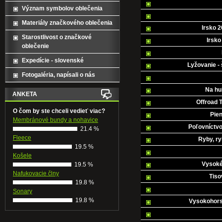
Význam symbolov oblečenia
Materiály značkového oblečenia
Irsko 2
Starostlivost o značkové
Irsko
oblečenie
Expedície - slovenské
Lyžovanie -
Fotogaléria, napísali o nás
Na hu
ANKETA
Offroad 
O čom by ste chceli vedieť viac?
Pien
Membránové bundy a nohavice
Poľovníctvo
21.4 %
Fleece
Ryby, ry
19.5 %
Košele
Vysoké
19.5 %
Nafukovacie člny
Tiso
19.8 %
Sonary
19.8 %
Vysokohorsk