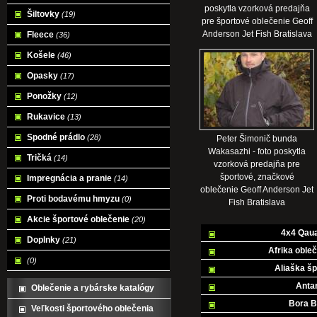
poskytla vzorková predajňa
Šiltovky
(19)
pre športové oblečenie Geoff
Anderson Jet Fish Bratislava
Fleece
(36)
Košele
(46)
Opasky
(17)
Ponožky
(12)
Rukavice
(13)
Spodné prádlo
(28)
Peter Šimonič bunda
Wakasazhi - foto poskytla
Tričká
(14)
vzorková predajňa pre
športové, značkové
Impregnácia a pranie
(14)
oblečenie Geoff Anderson Jet
Proti bodavému hmyzu
(0)
Fish Bratislava
Akcie športové oblečenie
(20)
4x4 Qaua
Doplnky
(21)
Afrika oble
(0)
Aliaška šp
Antar
Oblečenie a rybárske katalógy
Bora B
Veľkosti športového oblečenia