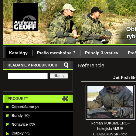
Katalógy
Prečo membrána ?
Princíp 3 vrstiev
Pre
Referencie
HĽADANIE V PRODUKTOCH
Jet Fish B
PRODUKTY
Odporúčame
(2)
Bundy
(92)
Roman KUKUMBERG -
Nohavice
(73)
hokejista AMUR
Čiapky
(45)
CHABAROVSK - foto