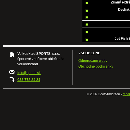
Zimný extr
Dedink
Jet Fish 
VŠEOBECNÉ
Velkosklad SPORTS, s.r.o.
športové značkové oblečenie
Odporúčané weby
veľkoobchod
Obchodné podmienky
info@sports.sk
033 778 24 24
©
2026 Geoff Anderson •
reda