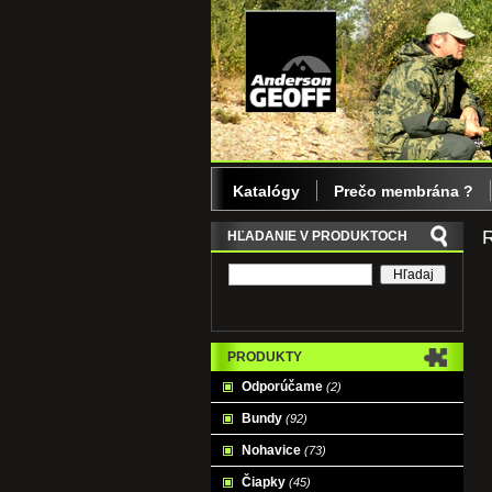
Katalógy
Prečo membrána ?
R
HĽADANIE V PRODUKTOCH
PRODUKTY
Odporúčame
(2)
Bundy
(92)
Nohavice
(73)
Čiapky
(45)