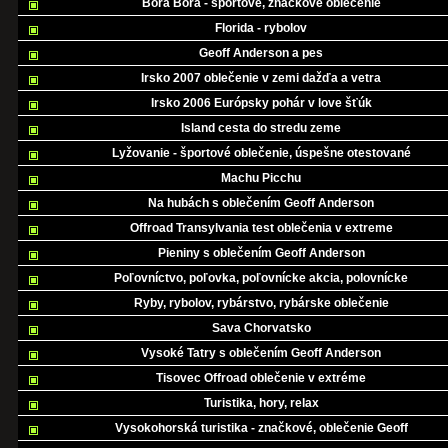
Bora Bora - športové, značkové oblečenie
Florida - rybolov
Geoff Anderson a pes
Irsko 2007 oblečenie v zemi dažďa a vetra
Irsko 2006 Európsky pohár v love šťúk
Island cesta do stredu zeme
Lyžovanie - športové oblečenie, úspešne otestované
Machu Picchu
Na hubách s oblečením Geoff Anderson
Offroad Transylvania test oblečenia v extreme
Pieniny s oblečením Geoff Anderson
Poľovníctvo, poľovka, poľovnícke akcia, polovnícke
Ryby, rybolov, rybárstvo, rybárske oblečenie
Sava Chorvatsko
Vysoké Tatry s oblečením Geoff Anderson
Tisovec Offroad oblečenie v extréme
Turistika, hory, relax
Vysokohorská turistika - značkové, oblečenie Geoff