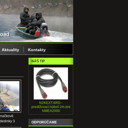
Aktuality
Kontakty
NÁŠ TIP
N2KEXT-6RD -
predlžovací kábel 2m pre
NMEA2000
značkové
 dedinky 3
ODPORÚČAME