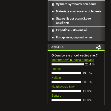
Význam symbolov oblečenia
Materiály značkového oblečenia
Starostlivost o značkové
oblečenie
Expedície - slovenské
Fotogaléria, napísali o nás
ANKETA
O čom by ste chceli vedieť viac?
Membránové bundy a nohavice
21.4 %
Fleece
19.5 %
Košele
19.5 %
Nafukovacie člny
19.8 %
Sonary
19.8 %