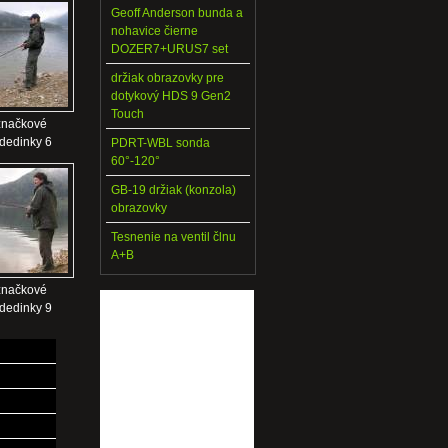
Geoff Anderson bunda a
nohavice čierne
DOZER7+URUS7 set
držiak obrazovky pre
dotykový HDS 9 Gen2
Touch
značkové
 dedinky 6
PDRT-WBL sonda
60°-120°
GB-19 držiak (konzola)
obrazovky
Tesnenie na ventil člnu
A+B
značkové
 dedinky 9