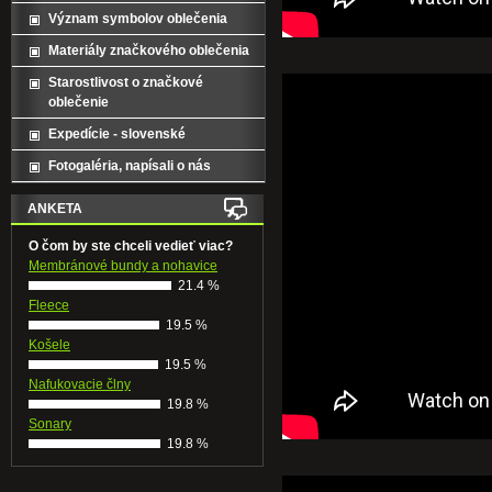
Význam symbolov oblečenia
Materiály značkového oblečenia
Starostlivost o značkové
oblečenie
Expedície - slovenské
Fotogaléria, napísali o nás
ANKETA
O čom by ste chceli vedieť viac?
Membránové bundy a nohavice
21.4 %
Fleece
19.5 %
Košele
19.5 %
Nafukovacie člny
19.8 %
Sonary
19.8 %