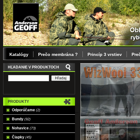
Katalógy
Prečo membrána ?
Princíp 3 vrstiev
Pre
HĽADANIE V PRODUKTOCH
PRODUKTY
Odporúčame
(2)
Bundy
(92)
Nohavice
(73)
Čiapky
(45)