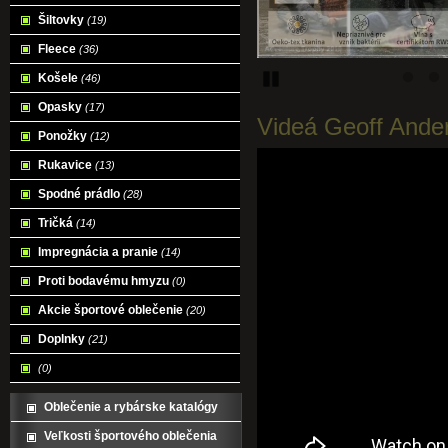
Šiltovky
(19)
Fleece
(36)
Pozastavi�
Košele
(46)
Opasky
(17)
Videá Geoff Ande
Ponožky
(12)
Rukavice
(13)
Spodné prádlo
(28)
Tričká
(14)
Impregnácia a pranie
(14)
Proti bodavému hmyzu
(0)
Akcie športové oblečenie
(20)
Doplnky
(21)
(0)
Oblečenie a rybárske katalógy
Veľkosti športového oblečenia