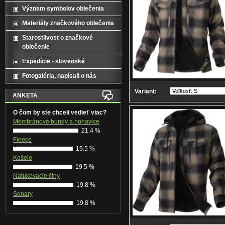
Význam symbolov oblečenia
Materiály značkového oblečenia
Starostlivost o značkové
oblečenie
Expedície - slovenské
Fotogaléria, napísali o nás
Variant:
ANKETA
O čom by ste chceli vedieť viac?
Membránové bundy a nohavice
21.4 %
Fleece
19.5 %
Košele
19.5 %
Nafukovacie člny
19.8 %
Sonary
19.8 %