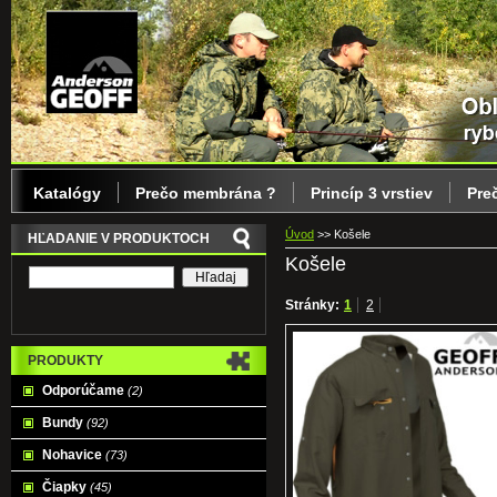
Katalógy
Prečo membrána ?
Princíp 3 vrstiev
Pre
Úvod
>>
Košele
HĽADANIE V PRODUKTOCH
Košele
Stránky:
1
2
PRODUKTY
Odporúčame
(2)
Bundy
(92)
Nohavice
(73)
Čiapky
(45)