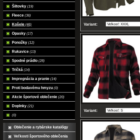
Šiltovky
(19)
Fleece
(36)
Variant:
Košele
(46)
Opasky
(17)
Ponožky
(12)
Rukavice
(13)
Spodné prádlo
(28)
Tričká
(14)
Impregnácia a pranie
(14)
Proti bodavému hmyzu
(0)
Akcie športové oblečenie
(20)
Doplnky
(21)
Variant:
(0)
Oblečenie a rybárske katalógy
Veľkosti športového oblečenia