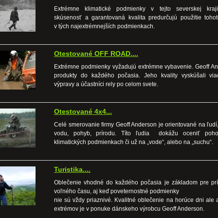
Extrémne klimatické podmienky v tejto severskej kraj
skúsenosť a garantovaná kvalita predurčujú použitie toho
v tých najextrémnejších podmienkach.
Otestované OFF ROAD....
Extrémne podmienky vyžadujú extrémne vybavenie. Geoff A
produkty do každého počasia. Jeho kvality vyskúšali vi
výpravy a účastníci rely po celom svete.
Otestované 4x4...
Celé smerovanie firmy Geoff Anderson je orientované na ľudí,
vodu, pohyb, prírodu. Títo ľudia dokážu oceniť poh
klimatických podmienkach či už na „vode“, alebo na „suchu“.
Turistika....
Oblečenie vhodné do každého počasia je základom pre prí
voľného času, aj keď poveternostné podmienky
nie sú vždy priaznivé. Kvalitné oblečenie na horúce dni ale 
extrémov je v ponuke dánskeho výrobcu Geoff Anderson.