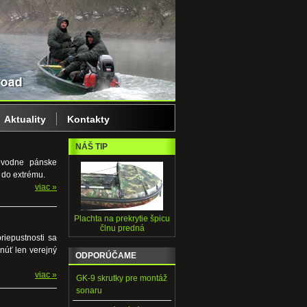
Aktuality
Kontakty
NÁŠ TIP
ôvodne pánske
 do extrému.
viac »
Plachta na prekrytie špicu
člnu predná
iepustnosti sa
núť len verejný
ODPORÚČAME
viac »
GK-9 skrutky pre montáž
sonaru