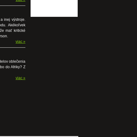
a inej výstroje.
odu. Akékoľvek
ôže mať kritické
rson.
viac »
odelov oblečenia
bo do Afriky? Z
viac »