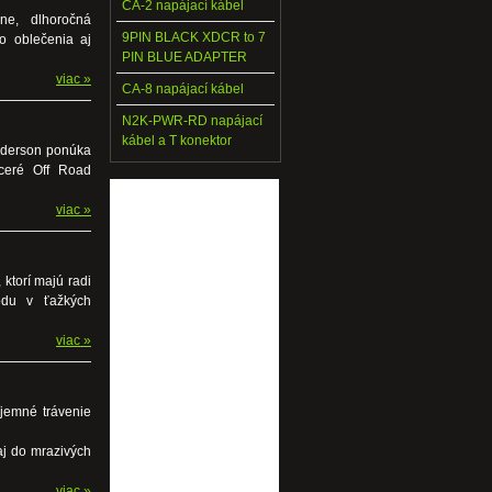
CA-2 napájací kábel
ine, dlhoročná
9PIN BLACK XDCR to 7
to oblečenia aj
PIN BLUE ADAPTER
viac »
CA-8 napájací kábel
N2K-PWR-RD napájací
kábel a T konektor
nderson ponúka
aceré Off Road
viac »
 ktorí majú radi
odu v ťažkých
viac »
jemné trávenie
aj do mrazivých
viac »