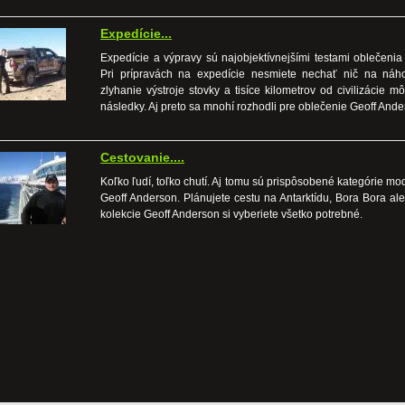
Expedície...
Expedície a výpravy sú najobjektívnejšími testami oblečenia 
Pri prípravách na expedície nesmiete nechať nič na náh
zlyhanie výstroje stovky a tisíce kilometrov od civilizácie m
následky. Aj preto sa mnohí rozhodli pre oblečenie Geoff Ande
Cestovanie....
Koľko ľudí, toľko chutí. Aj tomu sú prispôsobené kategórie m
Geoff Anderson. Plánujete cestu na Antarktídu, Bora Bora ale
kolekcie Geoff Anderson si vyberiete všetko potrebné.