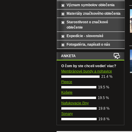
Význam symbolov oblečenia
Materiály značkového oblečenia
Starostlivost o značkové
oblečenie
Expedície - slovenské
Fotogaléria, napísali o nás
ANKETA
O čom by ste chceli vedieť viac?
Membránové bundy a nohavice
21.4 %
Fleece
19.5 %
Košele
19.5 %
Nafukovacie člny
19.8 %
Sonary
19.8 %