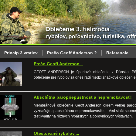
Princíp 3 vrstiev
Prečo Geoff Anderson ?
Referencie
Prečo Geoff Anderson...
GEOFF ANDERSON je športové oblečenie z Dánska. P
oblečenie pre rybolov sa dnes radí medzi značkové oblečenie
Absolútna paropriepustnost a nepremokavosť!
Membránové oblečenie Geoff Anderson okrem veľkej paropr
vyznačuje aj absolútnou nepremokavosťou. Veď stačí spome
test kvality na rôznych rybárskych a poľovníckych výstavách.
Otestované rybolov....