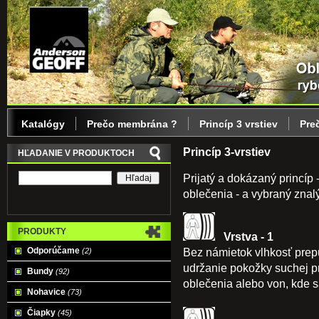
Katalógy
Prečo membrána ?
Princíp 3 vrstiev
Pre
Princíp 3-vrstiev
HĽADANIE V PRODUKTOCH
Prijatý a dokázaný princíp
oblečenia - a vybraný zna
PRODUKTY
Vrstva - 1
Odporúčame
Bez námietok vlhkosť prepú
(2)
udržanie pokožky suchej p
Bundy
(92)
oblečenia alebo von, kde sa
Nohavice
(73)
Čiapky
(45)