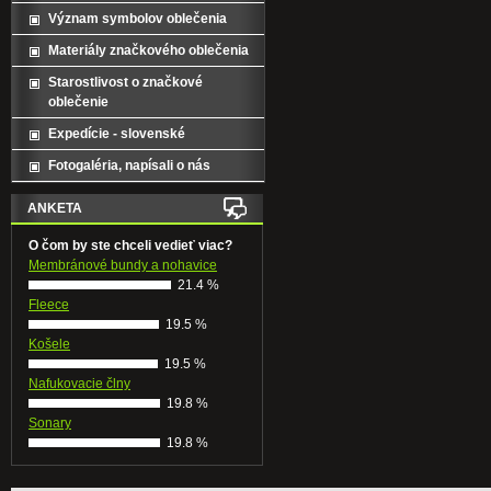
Význam symbolov oblečenia
Materiály značkového oblečenia
Starostlivost o značkové
oblečenie
Expedície - slovenské
Fotogaléria, napísali o nás
ANKETA
O čom by ste chceli vedieť viac?
Membránové bundy a nohavice
21.4 %
Fleece
19.5 %
Košele
19.5 %
Nafukovacie člny
19.8 %
Sonary
19.8 %