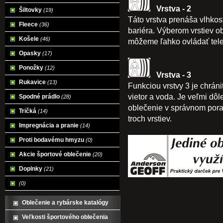
Vrstva - 2
Šiltovky
(19)
Táto vrstva prenáša vlhkos
Fleece
(36)
bariéra. Výberom vrstiev o
Košele
(46)
môžeme ľahko ovládať tele
Opasky
(17)
Ponožky
(12)
Vrstva - 3
Rukavice
(13)
Funkciou vrstvy 3 je chrán
vietor a voda. Je veľmi dôl
Spodné prádlo
(28)
oblečenie v správnom pora
Tričká
(14)
troch vrstiev.
Impregnácia a pranie
(14)
Proti bodavému hmyzu
(0)
Akcie športové oblečenie
(20)
Doplnky
(21)
(0)
Oblečenie a rybárske katalógy
Veľkosti športového oblečenia