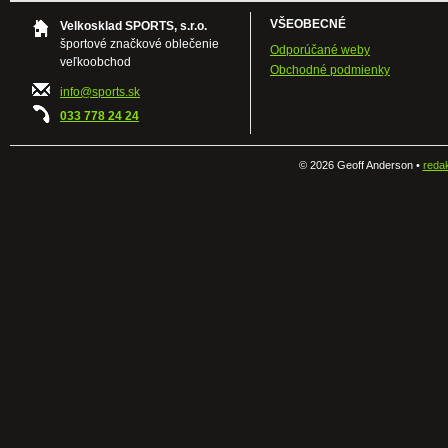
VŠEOBECNÉ
Velkosklad SPORTS, s.r.o.
športové značkové oblečenie
Odporúčané weby
veľkoobchod
Obchodné podmienky
info@sports.sk
033 778 24 24
©
2026 Geoff Anderson •
reda