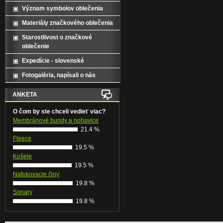
Význam symbolov oblečenia
Materiály značkového oblečenia
Starostlivost o značkové
oblečenie
Expedície - slovenské
Fotogaléria, napísali o nás
ANKETA
O čom by ste chceli vedieť viac?
Membránové bundy a nohavice
21.4 %
Fleece
19.5 %
Košele
19.5 %
Nafukovacie člny
19.8 %
Sonary
19.8 %