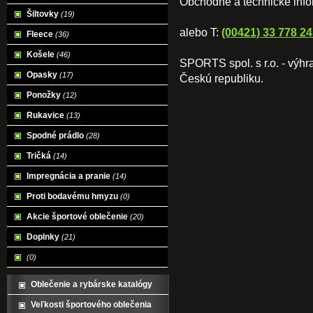
Obchodné a technické inf
Šiltovky
(19)
alebo T:
(00421) 33 778 24
Fleece
(36)
Košele
(46)
SPORTS spol. s r.o. - výh
Opasky
(17)
Českú republiku.
Ponožky
(12)
Rukavice
(13)
Spodné prádlo
(28)
Tričká
(14)
Impregnácia a pranie
(14)
Proti bodavému hmyzu
(0)
Akcie športové oblečenie
(20)
Doplnky
(21)
(0)
Oblečenie a rybárske katalógy
Veľkosti športového oblečenia