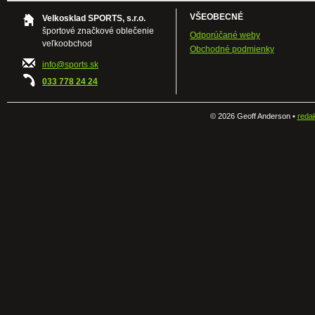
VŠEOBECNÉ
Velkosklad SPORTS, s.r.o.
športové značkové oblečenie
Odporúčané weby
veľkoobchod
Obchodné podmienky
info@sports.sk
033 778 24 24
©
2026 Geoff Anderson •
reda