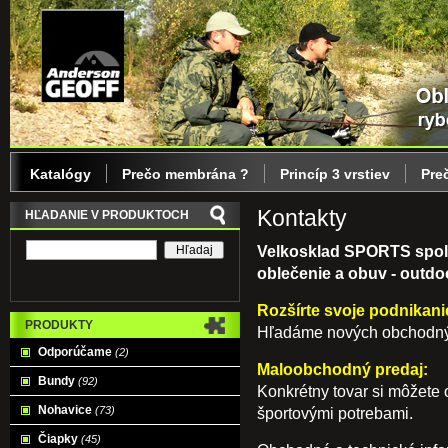
Katalógy
Prečo membrána ?
Princíp 3 vrstiev
Pre
Kontakty
HĽADANIE V PRODUKTOCH
Velkosklad SPORTS spol.
oblečenie a obuv - outdo
Rozšírte svoje podnikani
PRODUKTY
Hľadáme nových obchodných
Odporúčame
(2)
Maloobchodný predaj:
Bundy
(92)
Konkrétny tovar si môžete 
Nohavice
(73)
športovými potrebami.
Čiapky
(45)