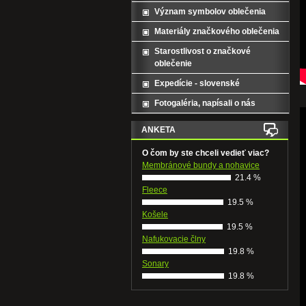
Význam symbolov oblečenia
Materiály značkového oblečenia
Starostlivost o značkové
oblečenie
Expedície - slovenské
Fotogaléria, napísali o nás
ANKETA
O čom by ste chceli vedieť viac?
Membránové bundy a nohavice
21.4 %
Fleece
19.5 %
Košele
19.5 %
Nafukovacie člny
19.8 %
Sonary
19.8 %