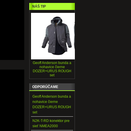
NÁŠ TIP
Geoff Anderson bunda a
nohavice čierne
DOZER+URUS ROUGH
set
ODPORÚČAME
Geoff Anderson bunda a
nohavice čierne
DOZER+URUS ROUGH
set
N2K-T-RD konektor pre
sieť NMEA2000