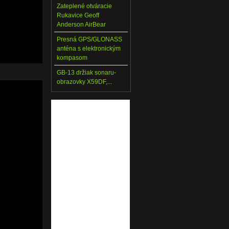
Zateplené otváracie
Rukavice Geoff
Anderson AirBear
Presná GPS/GLONASS
anténa s elektronickým
kompasom
GB-13 držiak sonaru-
obrazovky X59DF,...