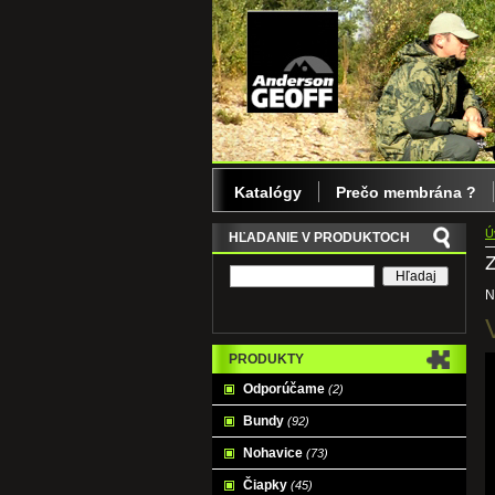
Katalógy
Prečo membrána ?
Ú
HĽADANIE V PRODUKTOCH
Z
N
PRODUKTY
Odporúčame
(2)
Bundy
(92)
Nohavice
(73)
Čiapky
(45)