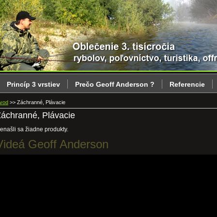
Princíp 3 vrstiev
Prečo Geoff Anderson ?
Referencie
vod
>>
Záchranné, Plávacie
áchranné, Plávacie
enašli sa žiadne produkty.
Videá Geoff Anderson