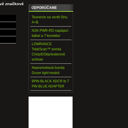
ové značkové
ODPORÚČAME
Tesnenie na ventil člnu
A+B
N2K-PWR-RD napájací
kábel a T konektor
LOWRANCE
TotalScan™ sonda
Chirp/DSI/priestorové
sníman
Nepremokavá bunda
Dozer light modrá
9PIN BLACK XDCR to 7
PIN BLUE ADAPTER