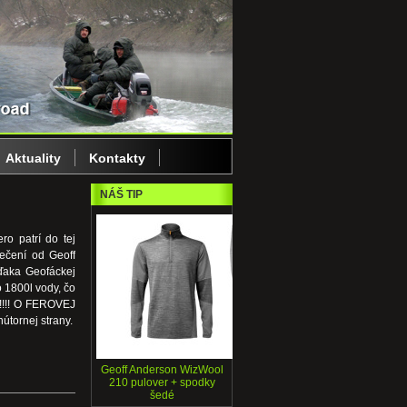
Aktuality
Kontakty
NÁŠ TIP
o patrí do tej
ečení od Geoff
vďaka Geofáckej
o 1800l vody, čo
!!!!! O FEROVEJ
nútornej strany.
Geoff Anderson WizWool
210 pulover + spodky
šedé