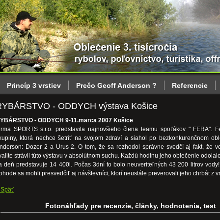
Princíp 3 vrstiev
Prečo Geoff Anderson ?
Referencie
RYBÁRSTVO - ODDYCH výstava Košice
YBÁRSTVO - ODDYCH 9-11.marca 2007 Košice
irma SPORTS s.r.o. predstavila najnovšieho člena teamu spoťákov " FERA". Fer
kupiny, ktorá nechce šetriť na svojom zdraví a siahol po bezkonkurenčnom obl
nderson: Dozer 2 a Urus 2. O tom, že sa rozhodol správne svedčí aj fakt, že 
valite strávil túto výstavu v absolútnom suchu. Každú hodinu jeho oblečenie odolal
a deň predstavuje 14 400l. Počas 3dní to bolo neuveriteľných 43 200 litrov vody
ohode sa mohli presvedčiť aj návštevníci, ktorí neustále preverovali jeho chrbát z v
 Späť
Fotonáhľady pre recenzie, články, hodnotenia, test