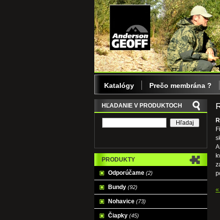
Katalógy
Prečo membrána ?
HĽADANIE V PRODUKTOCH
R
F
s
A
k
PRODUKTY
z
Odporúčame
(2)
p
Bundy
(92)
«
Nohavice
(73)
Čiapky
(45)