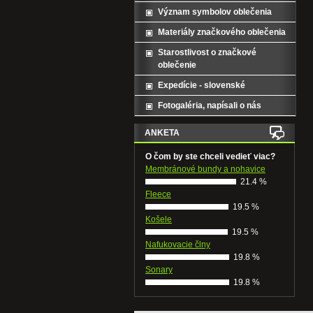
Význam symbolov oblečenia
Materiály značkového oblečenia
Starostlivost o značkové
oblečenie
Expedície - slovenské
Fotogaléria, napísali o nás
ANKETA
O čom by ste chceli vedieť viac?
Membránové bundy a nohavice
21.4 %
Fleece
19.5 %
Košele
19.5 %
Nafukovacie člny
19.8 %
Sonary
19.8 %