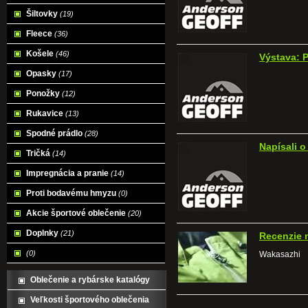
Šiltovky
(19)
Fleece
(36)
Košele
(46)
Výstava: P
Opasky
(17)
Ponožky
(12)
Rukavice
(13)
Spodné prádlo
(28)
Napísali o
Tričká
(14)
Impregnácia a pranie
(14)
Proti bodavému hmyzu
(0)
Akcie športové oblečenie
(20)
Doplnky
(21)
Recenzie 
(0)
Wakasazhi
Oblečenie a rybárske katalógy
Veľkosti športového oblečenia