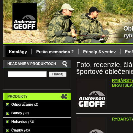
Katalógy
Prečo membrána ?
Princíp 3 vrstiev
Pre
Foto, recenzie, člá
HĽADANIE V PRODUKTOCH
športové oblečeni
RYBÁRST
BRATISLA
PRODUKTY
Odporúčame
(2)
Bundy
(92)
RYBÁRSTV
Nohavice
(73)
Čiapky
(45)