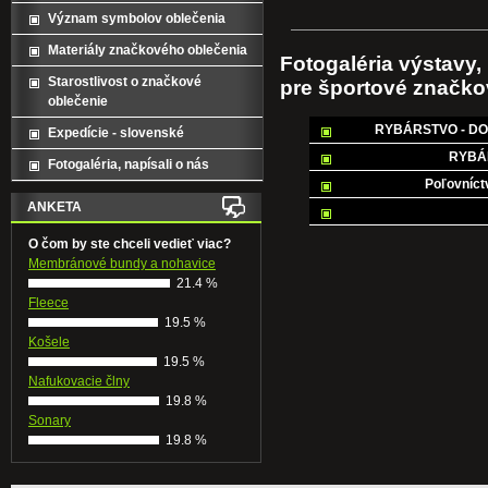
Význam symbolov oblečenia
Materiály značkového oblečenia
Fotogaléria výstavy, 
Starostlivost o značkové
pre športové značko
oblečenie
RYBÁRSTVO - DO
Expedície - slovenské
RYBÁR
Fotogaléria, napísali o nás
Poľovníct
ANKETA
O čom by ste chceli vedieť viac?
Membránové bundy a nohavice
21.4 %
Fleece
19.5 %
Košele
19.5 %
Nafukovacie člny
19.8 %
Sonary
19.8 %