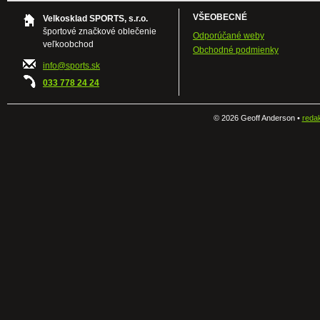
VŠEOBECNÉ
Velkosklad SPORTS, s.r.o.
športové značkové oblečenie
Odporúčané weby
veľkoobchod
Obchodné podmienky
info@sports.sk
033 778 24 24
©
2026 Geoff Anderson •
reda