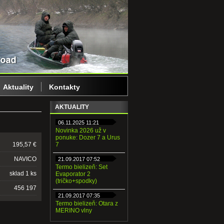
Aktuality
Kontakty
AKTUALITY
06.11.2025 11:21
Novinka 2026 už v
ponuke: Dozer 7 a Urus
195,57 €
7
NAVICO
21.09.2017 07:52
Termo bielizeň: Set
sklad 1 ks
Evaporator 2
(tričko+spodky)
456 197
21.09.2017 07:35
Termo bielizeň: Otara z
MERINO vlny