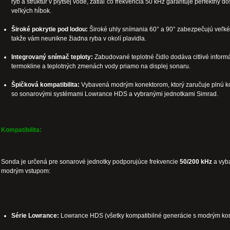
rýb a štruktúr v plytšej vode, zatiaľ čo frekvencia 50 kHz garantuje perfektný d
veľkých hĺbok.
Široké pokrytie pod lodou:
Široké uhly snímania 60° a 90° zabezpečujú veľké
takže vám neunikne žiadna ryba v okolí plavidla.
Integrovaný snímač teploty:
Zabudované teplotné čidlo dodáva citlivé inform
termokline a teplotných zmenách vody priamo na displej sonaru.
Špičková kompatibilita:
Vybavená modrým konektorom, ktorý zaručuje plnú ko
so sonarovými systémami Lowrance HDS a vybranými jednotkami Simrad.
Kompatibilita:
Sonda je určená pre sonarové jednotky podporujúce frekvencie
50/200 kHz
a vyb
modrým vstupom:
Série Lowrance:
Lowrance HDS (všetky kompatibilné generácie s modrým ko