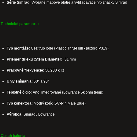
Série Simrad:
Vybrané mapové plotre a vyhľadávače rýb značky Simrad
Technické parametre:
Typ montáže:
Cez trup lode (Plastic Thru-Hull - puzdro P319)
Priemer drieku (Stem Diameter):
51 mm
Pracovné frekvencie:
50/200 kHz
Uhly snímania:
60° a 90°
Teplotné čidlo:
Áno, integrované (Lowrance 5k ohm temp)
Typ konektora:
Modrý kolík (5/7-Pin Male Blue)
Výrobca:
Simrad / Lowrance
Obsah balenia: