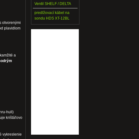
Ventil SHELF / DELTA
predlžovací kábel na
sondu HDS XT-12BL
s otvorenými
od plavidlom
kamžité a
odrým
ru-hull)
je krištáľovo
é vykreslenie