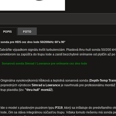
POPIS
FOTO
sonda pre HDS cez dno lode 50/200kHz 60°a 90°
Zabráňte výpadkom signálu kvôli turbulenciám. Plastová thru-hull sonda 50/200 k
konektorom sa zapúšťa do trupu lode a zaistí bezchybné snímanie od plytčín až po
Sonarová sonda Simrad / Lowrance pre snímanie cez dno lode
Originálna vysokovýkonná hĺbková a teplotná sonarová sonda (
Depth-Temp Tran
popredných výrobcov
Simrad a Lowrance
je navrhnutá pre profesionálnu montáž
trup plavidla (tzv.
"thru-hull" montáž
).
Ide o model s plastovým puzdrom typu
P319
, ktorý sa inštaluje do predvŕtaného o
lode, čím sa stáva integrálnou súčasťou trupu. Vďaka tomuto riešeniu má sonda 