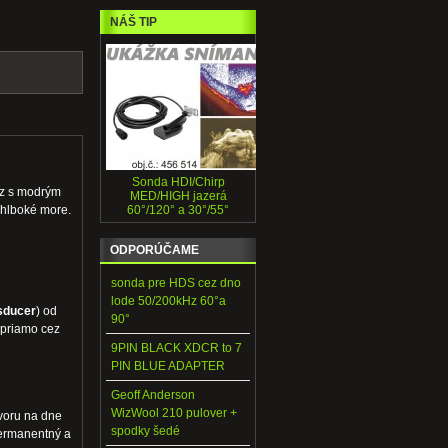
NÁŠ TIP
Sonda HDI/Chirp
Hz s modrým
MED/HIGH jazerá
 hlboké more.
60°/120° a 30°/55°
ODPORÚČAME
sonda pre HDS cez dno
lode 50/200kHz 60°a
sducer
) od
90°
 priamo cez
9PIN BLACK XDCR to 7
PIN BLUE ADAPTER
Geoff Anderson
WizWool 210 pulover +
tvoru na dne
spodky šedé
permanentný a