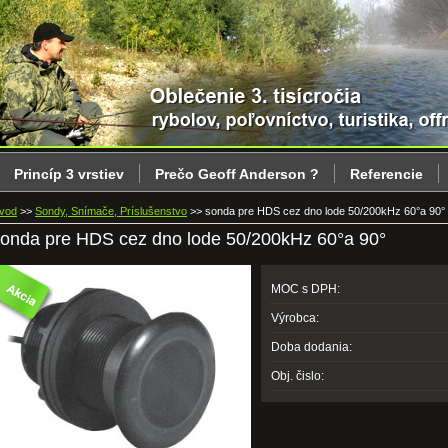
Princíp 3 vrstiev
Prečo Geoff Anderson ?
Referencie
vod
>>
Sondy, Snímače, Príslušenstvo
>>
sonda pre HDS cez dno lode 50/200kHz 60°a 90°
onda pre HDS cez dno lode 50/200kHz 60°a 90°
MOC s DPH:
Výrobca:
Doba dodania:
Obj. čislo: