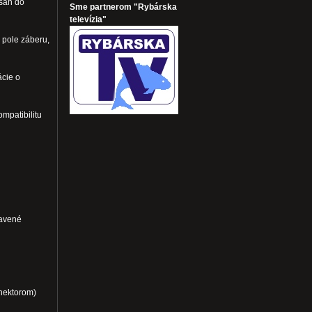
osah do
Sme partnerom "Rybárska
televízia"
 pole záberu,
ácie o
mpatibilitu
avené
nektorom)