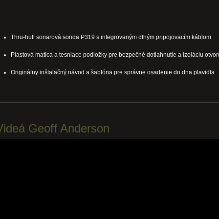
Thru-hull sonarová sonda P319 s integrovaným dlhým pripojovacím káblom
Plastová matica a tesniace podložky pre bezpečné dotiahnutie a izoláciu otvor
Originálny inštalačný návod a šablóna pre správne osadenie do dna plavidla
Videá Geoff Anderson