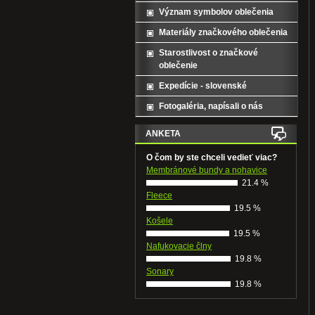
Význam symbolov oblečenia
Materiály značkového oblečenia
Starostlivost o značkové
oblečenie
Expedície - slovenské
Fotogaléria, napísali o nás
ANKETA
O čom by ste chceli vedieť viac?
Membránové bundy a nohavice
21.4 %
Fleece
19.5 %
Košele
19.5 %
Nafukovacie člny
19.8 %
Sonary
19.8 %