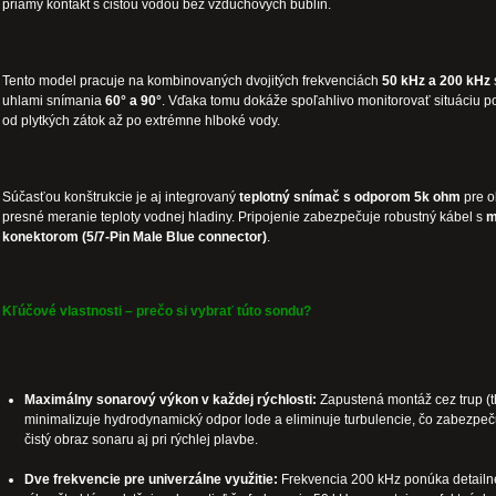
priamy kontakt s čistou vodou bez vzduchových bublín.
Tento model pracuje na kombinovaných dvojitých frekvenciách
50 kHz a 200 kHz
uhlami snímania
60° a 90°
. Vďaka tomu dokáže spoľahlivo monitorovať situáciu p
od plytkých zátok až po extrémne hlboké vody.
Súčasťou konštrukcie je aj integrovaný
teplotný snímač s odporom 5k ohm
pre o
presné meranie teploty vodnej hladiny. Pripojenie zabezpečuje robustný kábel s
m
konektorom (5/7-Pin Male Blue connector)
.
Kľúčové vlastnosti – prečo si vybrať túto sondu?
Maximálny sonarový výkon v každej rýchlosti:
Zapustená montáž cez trup (th
minimalizuje hydrodynamický odpor lode a eliminuje turbulencie, čo zabezpeču
čistý obraz sonaru aj pri rýchlej plavbe.
Dve frekvencie pre univerzálne využitie:
Frekvencia 200 kHz ponúka detailn