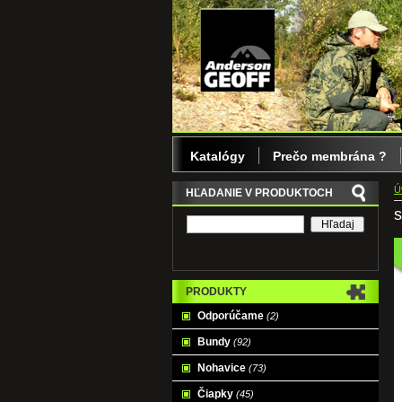
Katalógy
Prečo membrána ?
Ú
HĽADANIE V PRODUKTOCH
s
PRODUKTY
Odporúčame
(2)
Bundy
(92)
Nohavice
(73)
Čiapky
(45)