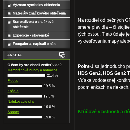
Význam symbolov oblečenia
Materiály značkového oblečenia
Na rozdiel od bežných G
Starostlivost o značkové
smere plavidla – či stojít
oblečenie
rýchlosťou. Tieto údaje j
Expedície - slovenské
vykresľovania mapy alebo
Fotogaléria, napísali o nás
ANKETA
O čom by ste chceli vedieť viac?
Point-1
sa jednoducho pr
Membránové bundy a nohavice
HDS Gen2, HDS Gen2 To
21.4 %
Vďaka vodotesnej konštru
Fleece
19.5 %
podmienkach na riekach, 
Košele
19.5 %
Nafukovacie člny
19.8 %
Kľúčové vlastnosti a d
Sonary
19.8 %