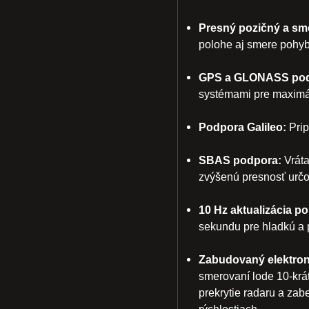
Presný pozičný a sm
polohe aj smere pohyb
GPS a GLONASS pod
systémami pre maximál
Podpora Galileo:
Prip
SBAS podpora:
Vrát
zvýšenú presnosť určo
10 Hz aktualizácia po
sekundu pre hladkú a p
Zabudovaný elektro
smerovaní lode 10-krát
prekrytie radaru a zab