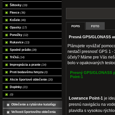
Šiltovky
(19)
Fleece
(36)
Košele
(46)
POPIS
FOTO
Opasky
(17)
Ponožky
(12)
Presná GPS/GLONASS an
Rukavice
(13)
Plánujete vyvážať pomoco
Spodné prádlo
(28)
nestačí presnosť GPS 1 -
účely? Máme pre Vás rie
Tričká
(14)
bolo v opakovaných testo
Impregnácia a pranie
(14)
Proti bodavému hmyzu
(0)
Presný GPS/GLONASS pr
Point-1
Akcie športové oblečenie
(20)
Doplnky
(21)
(0)
Lowrance Point-1
je ide
presnú navigáciu na vode
Oblečenie a rybárske katalógy
plavidla s vysokou rýchlo
Veľkosti športového oblečenia