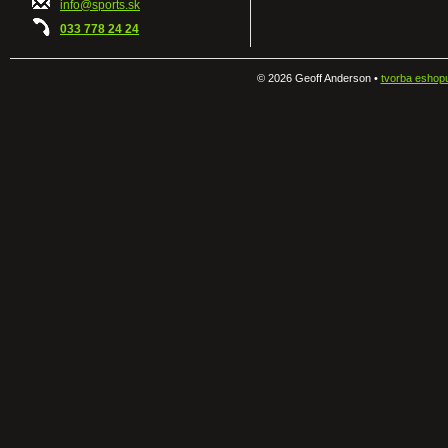
info@sports.sk
033 778 24 24
©
2026 Geoff Anderson •
tvorba eshop