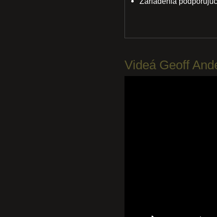
Zariadenia podporujú
Videá Geoff And