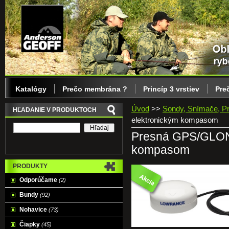
Katalógy
Prečo membrána ?
Princíp 3 vrstiev
Pre
Úvod
>>
Sondy, Snímače, Pr
HĽADANIE V PRODUKTOCH
elektronickým kompasom
Presná GPS/GLONA
kompasom
PRODUKTY
Odporúčame
(2)
Bundy
(92)
Nohavice
(73)
Čiapky
(45)