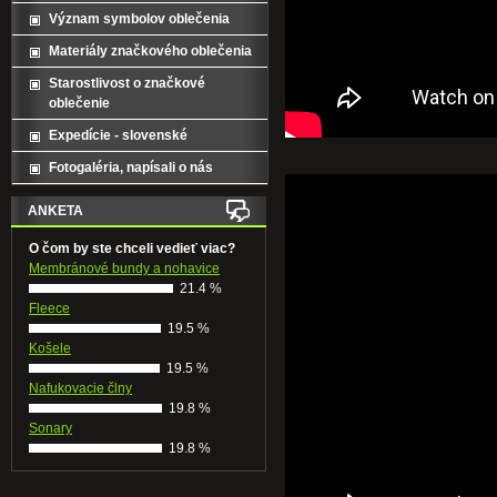
Význam symbolov oblečenia
Materiály značkového oblečenia
Starostlivost o značkové
oblečenie
Expedície - slovenské
Fotogaléria, napísali o nás
ANKETA
O čom by ste chceli vedieť viac?
Membránové bundy a nohavice
21.4 %
Fleece
19.5 %
Košele
19.5 %
Nafukovacie člny
19.8 %
Sonary
19.8 %