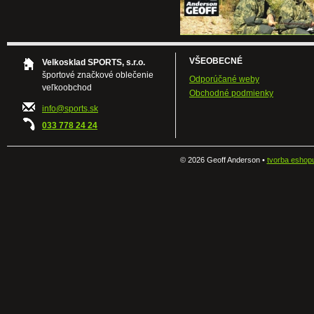
VŠEOBECNÉ
Velkosklad SPORTS, s.r.o.
športové značkové oblečenie
Odporúčané weby
veľkoobchod
Obchodné podmienky
info@sports.sk
033 778 24 24
©
2026 Geoff Anderson •
tvorba eshop