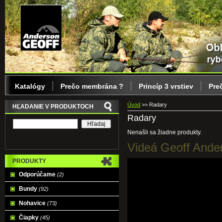
Katalógy
Prečo membrána ?
Princíp 3 vrstiev
Pre
Úvod
>>
Radary
HĽADANIE V PRODUKTOCH
Radary
Nenašli sa žiadne produkty.
Videá Geoff Ande
PRODUKTY
Odporúčame
(2)
Bundy
(92)
Nohavice
(73)
Čiapky
(45)