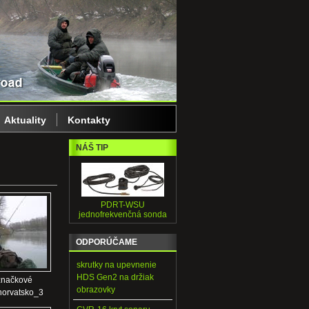
Aktuality
Kontakty
NÁŠ TIP
PDRT-WSU
jednofrekvenčná sonda
ODPORÚČAME
skrutky na upevnenie
HDS Gen2 na držiak
značkové
obrazovky
horvatsko_3