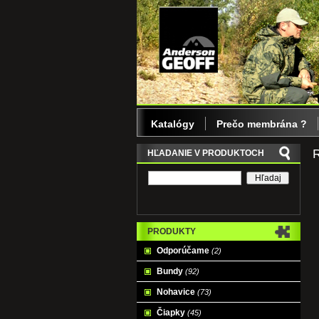
Katalógy
Prečo membrána ?
R
HĽADANIE V PRODUKTOCH
PRODUKTY
Odporúčame
(2)
Bundy
(92)
Nohavice
(73)
Čiapky
(45)