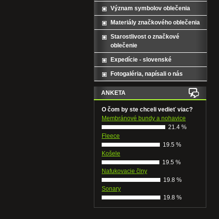
Význam symbolov oblečenia
Materiály značkového oblečenia
Starostlivost o značkové
oblečenie
Expedície - slovenské
Fotogaléria, napísali o nás
ANKETA
O čom by ste chceli vedieť viac?
Membránové bundy a nohavice
21.4 %
Fleece
19.5 %
Košele
19.5 %
Nafukovacie člny
19.8 %
Sonary
19.8 %