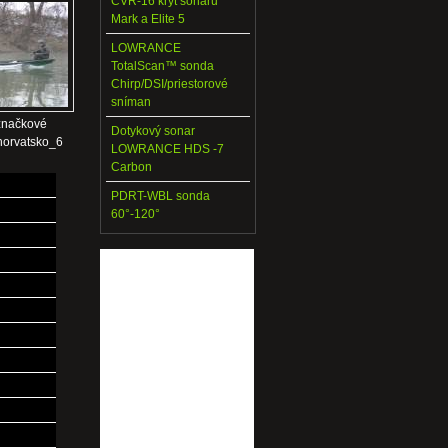
CVR-16 kryt sonaru
Mark a Elite 5
LOWRANCE
TotalScan™ sonda
Chirp/DSI/priestorové
sníman
značkové
Dotykový sonar
horvatsko_6
LOWRANCE HDS -7
Carbon
PDRT-WBL sonda
60°-120°